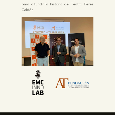
para difundir la historia del Teatro Pérez
DIDÁCTICA
Galdós.
ESPAÑOL
PREPARAR LA VISITA
ACTIVIDADES
█
EL MUSEO
COLECCIONES
DIDÁCTICA