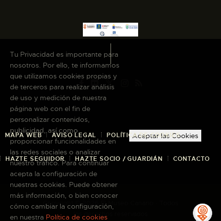
ESPAÑOL
Tu Privacidad es importante para
nosotros. Por ello, te informamos
que utilizamos cookies propias y
de terceros para realizar análisis
de uso y medición de nuestra
página web con el fin de
personalizar contenidos,
publicidad, así como
MAPA WEB
AVISO LEGAL
POLÍTICA DE COOKIES
Aceptar las Cookies
proporcionar funcionalidades en
las redes sociales o analizar
HAZTE SEGUIDOR
HAZTE SOCIO / GUARDIÁN
CONTACTO
nuestro tráfico. Para continuar
acepta la configuración de
nuestras cookies. Puede obtener
más información, o bien conocer
Copyright © 2026 El Museo Canario · Todos
cómo cambiar la configuración,
los derechos reservados
en nuestra
Política de cookies