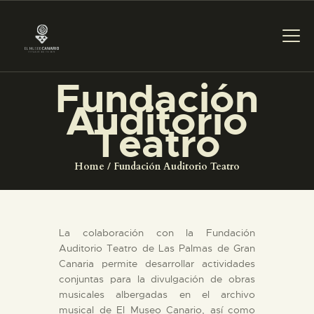
Fundación
Auditorio
PREPARAR LA VISITA
Teatro
ACTIVIDADES
Home
Fundación Auditorio Teatro
█
La colaboración con la Fundación
EL MUSEO
Auditorio Teatro de Las Palmas de Gran
Canaria permite desarrollar actividades
conjuntas para la divulgación de obras
COLECCIONES
musicales albergadas en el archivo
musical de El Museo Canario, así como