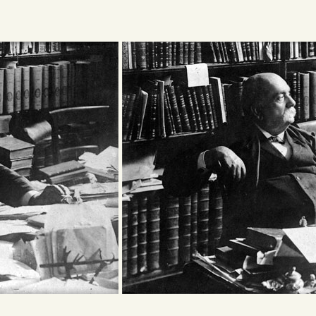
PREPARAR LA VISITA
ACTIVIDADES
█
EL MUSEO
COLECCIONES
DIDÁCTICA
ESPAÑOL