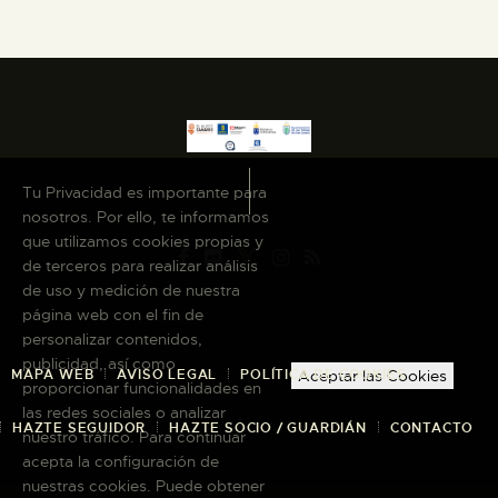
DIDÁCTICA
ESPAÑOL
PREPARAR LA VISITA
Tu Privacidad es importante para
nosotros. Por ello, te informamos
ACTIVIDADES
que utilizamos cookies propias y
de terceros para realizar análisis
█
de uso y medición de nuestra
página web con el fin de
personalizar contenidos,
EL MUSEO
publicidad, así como
MAPA WEB
AVISO LEGAL
POLÍTICA DE COOKIES
Aceptar las Cookies
proporcionar funcionalidades en
las redes sociales o analizar
COLECCIONES
HAZTE SEGUIDOR
HAZTE SOCIO / GUARDIÁN
CONTACTO
nuestro tráfico. Para continuar
acepta la configuración de
DIDÁCTICA
nuestras cookies. Puede obtener