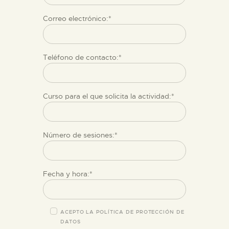
DIDÁCTICA
Correo electrónico:*
ESPAÑOL
Teléfono de contacto:*
PREPARAR LA VISITA
Curso para el que solicita la actividad:*
ACTIVIDADES
█
Número de sesiones:*
EL MUSEO
Fecha y hora:*
COLECCIONES
ACEPTO LA POLÍTICA DE
PROTECCIÓN DE
DATOS
DIDÁCTICA