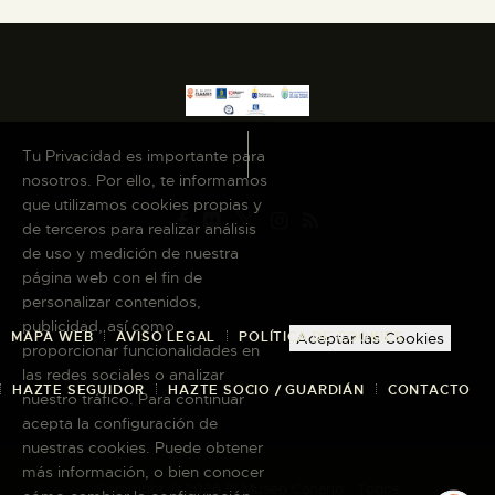
Tu Privacidad es importante para
nosotros. Por ello, te informamos
que utilizamos cookies propias y
de terceros para realizar análisis
de uso y medición de nuestra
página web con el fin de
personalizar contenidos,
publicidad, así como
MAPA WEB
AVISO LEGAL
POLÍTICA DE COOKIES
Aceptar las Cookies
proporcionar funcionalidades en
las redes sociales o analizar
HAZTE SEGUIDOR
HAZTE SOCIO / GUARDIÁN
CONTACTO
nuestro tráfico. Para continuar
acepta la configuración de
nuestras cookies. Puede obtener
más información, o bien conocer
Copyright © 2026 El Museo Canario · Todos