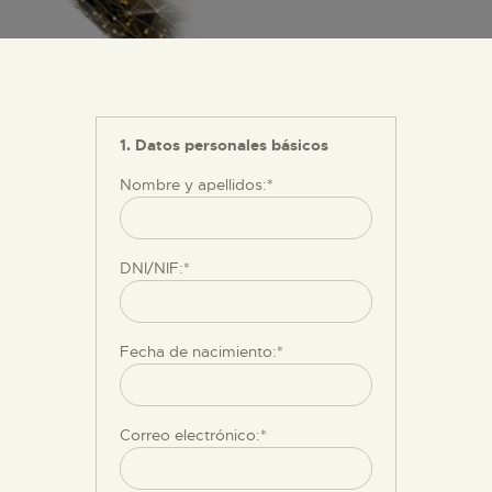
DIDÁCTICA
ESPAÑOL
1. Datos personales básicos
PREPARAR LA VISITA
Nombre y apellidos:*
ACTIVIDADES
DNI/NIF:*
█
EL MUSEO
Fecha de nacimiento:*
COLECCIONES
Correo electrónico:*
DIDÁCTICA