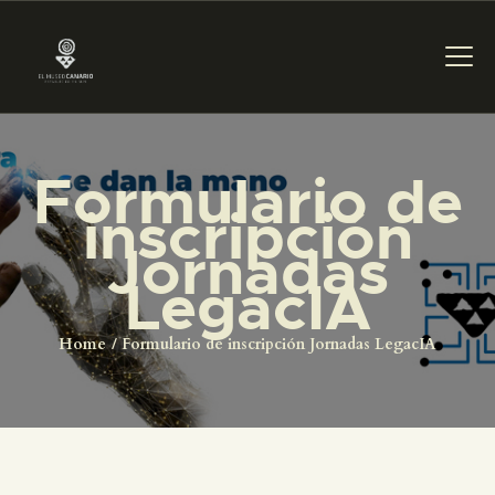
Formulario de
PREPARAR LA VISITA
inscripción
Jornadas
ACTIVIDADES
LegacIA
█
Home
Formulario de inscripción Jornadas LegacIA
EL MUSEO
COLECCIONES