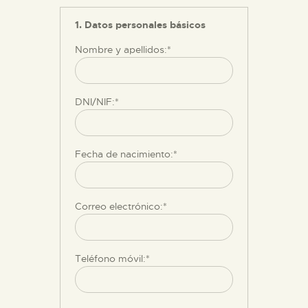
DIDÁCTICA
1. Datos personales básicos
Nombre y apellidos:*
ESPAÑOL
PREPARAR LA VISITA
DNI/NIF:*
ACTIVIDADES
Fecha de nacimiento:*
█
Correo electrónico:*
EL MUSEO
Teléfono móvil:*
COLECCIONES
DIDÁCTICA