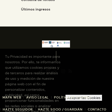
DIDÁCTICA
Últimos ingresos
ESPAÑOL
PREPARAR LA VISITA
ACTIVIDADES
Tu Privacidad es importante para
nosotros. Por ello, te informamos
█
que utilizamos cookies propias y
de terceros para realizar análisis
de uso y medición de nuestra
EL MUSEO
página web con el fin de
personalizar contenidos,
COLECCIONES
publicidad, así como
Aceptar las Cookies
MAPA WEB
AVISO LEGAL
POLÍTICA DE COOKIES
proporcionar funcionalidades en
las redes sociales o analizar
DIDÁCTICA
HAZTE SEGUIDOR
HAZTE SOCIO / GUARDIÁN
CONTACTO
nuestro tráfico. Para continuar