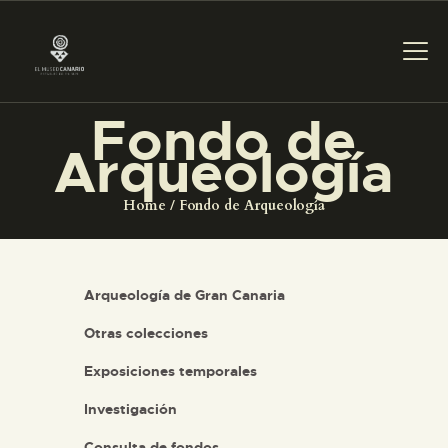
Fondo de
Arqueología
PREPARAR LA VISITA
Home
Fondo de Arqueología
ACTIVIDADES
█
Arqueología de Gran Canaria
Otras colecciones
EL MUSEO
Exposiciones temporales
COLECCIONES
Investigación
Consulta de fondos