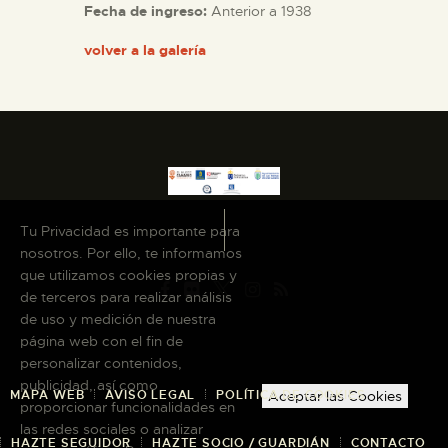
Fecha de ingreso:
Anterior a 1938
volver a la galería
Tu Privacidad es importante para
nosotros. Por ello, te informamos
que utilizamos cookies propias y
de terceros para realizar análisis
de uso y medición de nuestra
página web con el fin de
personalizar contenidos,
publicidad, así como
MAPA WEB
AVISO LEGAL
POLÍTICA DE COOKIES
Aceptar las Cookies
proporcionar funcionalidades en
las redes sociales o analizar
HAZTE SEGUIDOR
HAZTE SOCIO / GUARDIÁN
CONTACTO