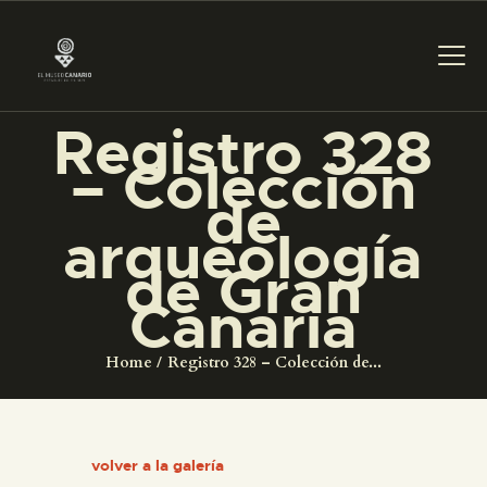
Registro 328
– Colección
PREPARAR LA VISITA
de
arqueología
ACTIVIDADES
de Gran
Canaria
█
Home
Registro 328 – Colección de...
EL MUSEO
COLECCIONES
volver a la galería