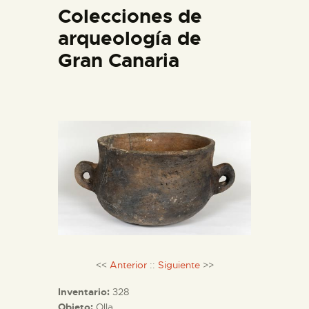
Colecciones de
DIDÁCTICA
arqueología de
ESPAÑOL
Gran Canaria
PREPARAR LA VISITA
ACTIVIDADES
█
EL MUSEO
COLECCIONES
<<
Anterior
::
Siguiente
>>
Inventario:
328
DIDÁCTICA
Objeto:
Olla