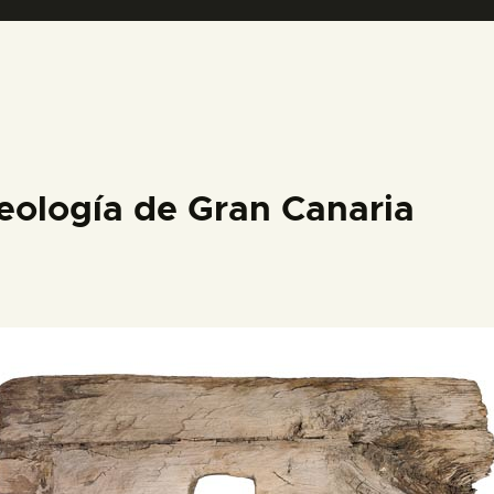
PREPARAR LA VISITA
ACTIVIDADES
█
eología de Gran Canaria
EL MUSEO
COLECCIONES
DIDÁCTICA
ESPAÑOL