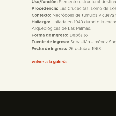
Uso/función:
Elemento estructural destinad
Procedencia:
Las Crucecitas, Lomo de Los
Contexto:
Necrópolis de túmulos y cueva f
Hallazgo:
Hallada en 1943 durante la exca
Arqueológicas de Las Palmas.
Forma de ingreso:
Depósito
Fuente de ingreso:
Sebastián Jiménez Sánc
Fecha de ingreso:
26 octubre 1963
volver a la galería