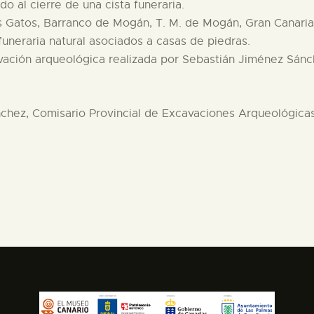
o al cierre de una cista funeraria.
 Gatos, Barranco de Mogán, T. M. de Mogán, Gran Canaria
uneraria natural asociados a casas de piedras.
vación arqueológica realizada por Sebastián Jiménez Sánc
hez, Comisario Provincial de Excavaciones Arqueológica