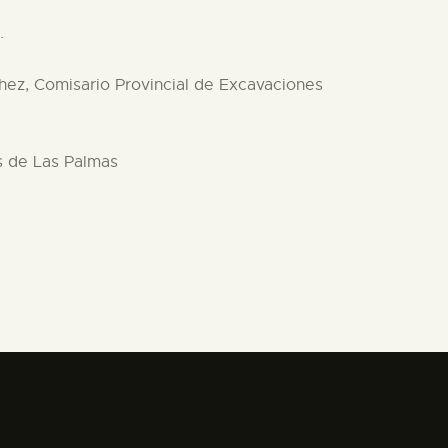
.
hez, Comisario Provincial de Excavaciones
s de Las Palmas