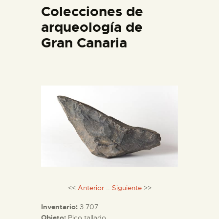
Colecciones de
DIDÁCTICA
arqueología de
ESPAÑOL
Gran Canaria
PREPARAR LA VISITA
ACTIVIDADES
█
EL MUSEO
COLECCIONES
<<
Anterior
::
Siguiente
>>
Inventario:
3.707
DIDÁCTICA
Objeto:
Pico tallado