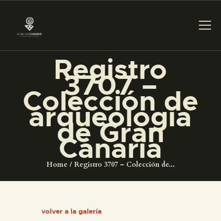
Registro
3707 –
PREPARAR LA VISITA
Colección de
arqueología
ACTIVIDADES
de Gran
Canaria
█
Home
Registro 3707 – Colección de...
EL MUSEO
COLECCIONES
volver a la galería