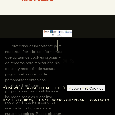
Tu Privacidad es importante para
nosotros. Por ello, te informamos
que utilizamos cookies propias y
de terceros para realizar análisis
de uso y medición de nuestra
página web con el fin de
personalizar contenidos,
publicidad, así como
MAPA WEB
AVISO LEGAL
POLÍTICA DE COOKIES
Aceptar las Cookies
proporcionar funcionalidades en
las redes sociales o analizar
HAZTE SEGUIDOR
HAZTE SOCIO / GUARDIÁN
CONTACTO
nuestro tráfico. Para continuar
acepta la configuración de
nuestras cookies. Puede obtener