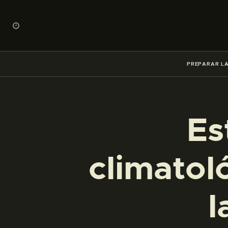
PREPARAR LA
Es
climatol
l