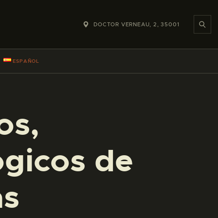
DOCTOR VERNEAU, 2, 35001
ESPAÑOL
os,
ógicos de
as