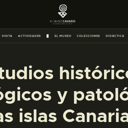
PREPARAR LA VISITA
ACTIVIDADES
 VISITA
ACTIVIDADES
█
EL MUSEO
COLECCIONES
DIDÁCTICA
█
EL MUSEO
tudios históric
COLECCIONES
ógicos y patol
DIDÁCTICA
as islas Canari
ESPAÑOL