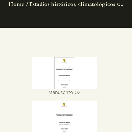
Home
Estudios históricos, climatológicos y...
PREPARAR LA VISITA
ACTIVIDADES
█
EL MUSEO
COLECCIONES
Manuscrito 02
DIDÁCTICA
ESPAÑOL