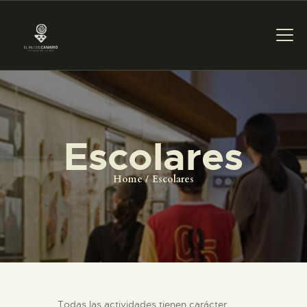
PREPARAR LA VISITA
Escolares
ACTIVIDADES
Home
Escolares
█
EL MUSEO
COLECCIONES
Todas las actividades tienen carácter