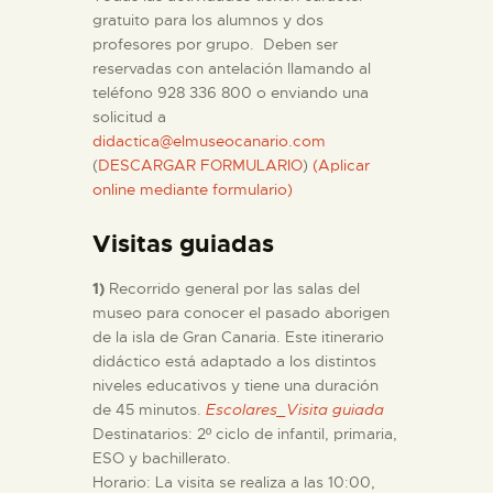
DIDÁCTICA
gratuito para los alumnos y dos
profesores por grupo. Deben ser
reservadas con antelación llamando al
ESPAÑOL
teléfono 928 336 800 o enviando una
solicitud a
didactica@elmuseocanario.com
PREPARAR LA VISITA
(
DESCARGAR FORMULARIO
)
(Aplicar
online mediante formulario)
ACTIVIDADES
Visitas guiadas
█
1)
Recorrido general por las salas del
museo para conocer el pasado aborigen
de la isla de Gran Canaria. Este itinerario
EL MUSEO
didáctico está adaptado a los distintos
niveles educativos y tiene una duración
de 45 minutos.
Escolares_Visita guiada
COLECCIONES
Destinatarios: 2º ciclo de infantil, primaria,
ESO y bachillerato.
DIDÁCTICA
Horario: La visita se realiza a las 10:00,