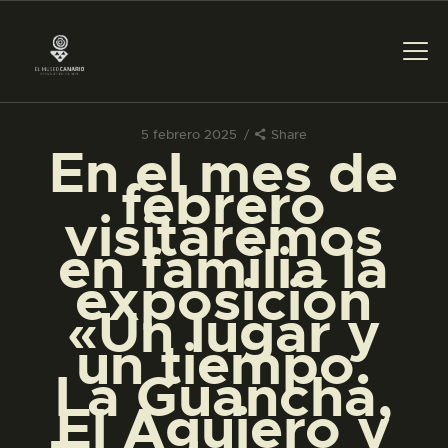
5 febrero 2025
Share
En el mes de
PREPARAR LA VISITA
febrero
visitaremos
ACTIVIDADES
en familia la
exposición
█
«Un lugar y
un tiempo.
EL MUSEO
La Guancha,
El Agujero y
COLECCIONES