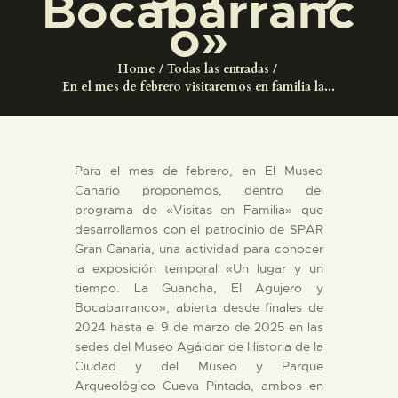
Bocabarranc
DIDÁCTICA
o»
ESPAÑOL
Home
Todas las entradas
En el mes de febrero visitaremos en familia la...
PREPARAR LA VISITA
Para el mes de febrero, en El Museo
ACTIVIDADES
Canario proponemos, dentro del
programa de «Visitas en Familia» que
█
desarrollamos con el patrocinio de SPAR
Gran Canaria, una actividad para conocer
la exposición temporal «Un lugar y un
EL MUSEO
tiempo. La Guancha, El Agujero y
Bocabarranco», abierta desde finales de
2024 hasta el 9 de marzo de 2025 en las
COLECCIONES
sedes del Museo Agáldar de Historia de la
Ciudad y del Museo y Parque
Arqueológico Cueva Pintada, ambos en
DIDÁCTICA