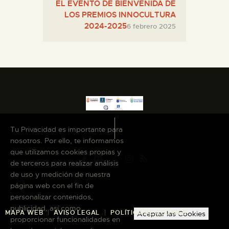
EL EVENTO DE BIENVENIDA DE
LOS PREMIOS INNOCULTURA
2024-2025
6 febrero 2025
Tu Privacidad es importante para
nosotros. Por ello, te informamos
que utilizamos cookies propias y
de terceros para realizar análisis
de uso y medición de nuestra
página web con el fin de
personalizar contenidos,
publicidad, así como
MAPA WEB
AVISO LEGAL
POLÍTICA DE COOKIES
Aceptar las Cookies
proporcionar funcionalidades en