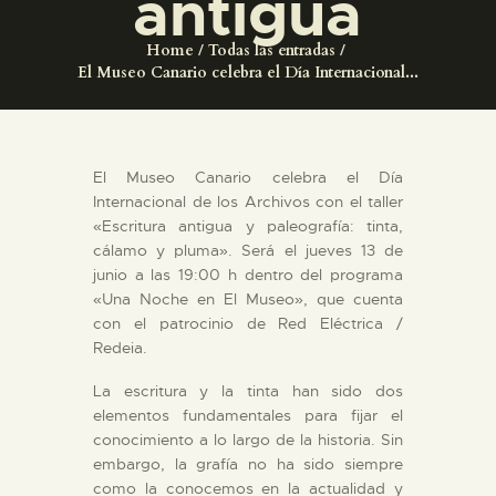
antigua
DIDÁCTICA
Home
Todas las entradas
El Museo Canario celebra el Día Internacional...
ESPAÑOL
PREPARAR LA VISITA
El Museo Canario celebra el Día
Internacional de los Archivos con el taller
ACTIVIDADES
«Escritura antigua y paleografía: tinta,
cálamo y pluma». Será el jueves 13 de
junio a las 19:00 h dentro del programa
█
«Una Noche en El Museo», que cuenta
con el patrocinio de Red Eléctrica /
Redeia.
EL MUSEO
La escritura y la tinta han sido dos
elementos fundamentales para fijar el
COLECCIONES
conocimiento a lo largo de la historia. Sin
embargo, la grafía no ha sido siempre
DIDÁCTICA
como la conocemos en la actualidad y