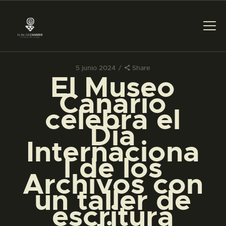
5 junio 2024
Share
El Museo
PREPARAR LA VISITA
Canario
celebra el
ACTIVIDADES
Día
Internaciona
█
l de los
Archivos con
EL MUSEO
un taller de
escritura
COLECCIONES