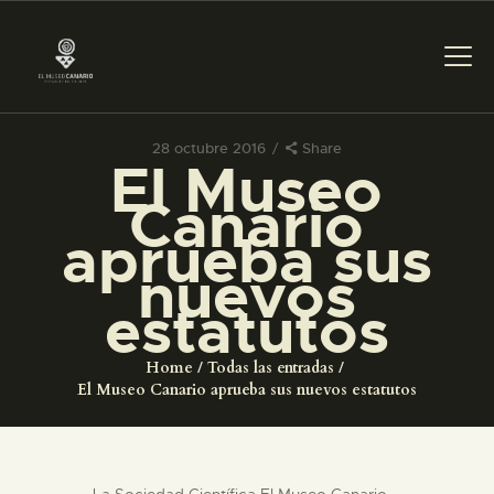
28 octubre 2016
Share
El Museo
PREPARAR LA VISITA
Canario
aprueba sus
ACTIVIDADES
nuevos
estatutos
█
Home
Todas las entradas
EL MUSEO
El Museo Canario aprueba sus nuevos estatutos
COLECCIONES
La Sociedad Científica El Museo Canario