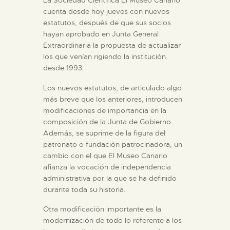
DIDÁCTICA
cuenta desde hoy jueves con nuevos
estatutos, después de que sus socios
hayan aprobado en Junta General
ESPAÑOL
Extraordinaria la propuesta de actualizar
los que venían rigiendo la institución
desde 1993.
PREPARAR LA VISITA
Los nuevos estatutos, de articulado algo
más breve que los anteriores, introducen
ACTIVIDADES
modificaciones de importancia en la
composición de la Junta de Gobierno.
█
Además, se suprime de la figura del
patronato o fundación patrocinadora, un
cambio con el que El Museo Canario
EL MUSEO
afianza la vocación de independencia
administrativa por la que se ha definido
durante toda su historia.
COLECCIONES
Otra modificación importante es la
modernización de todo lo referente a los
DIDÁCTICA