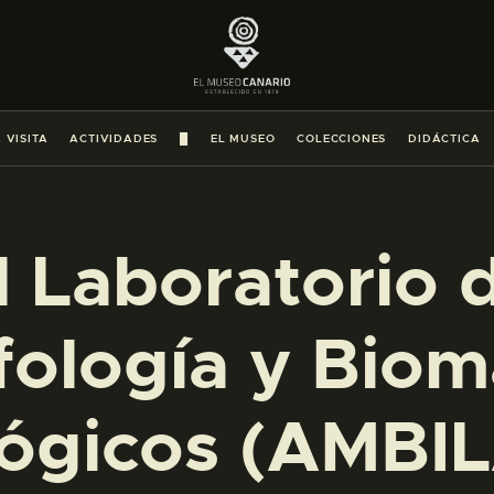
PREPARAR LA VISITA
ACTIVIDADES
 VISITA
ACTIVIDADES
█
EL MUSEO
COLECCIONES
DIDÁCTICA
█
EL MUSEO
l Laboratorio 
COLECCIONES
fología y Biom
DIDÁCTICA
ógicos (AMBIL
ESPAÑOL