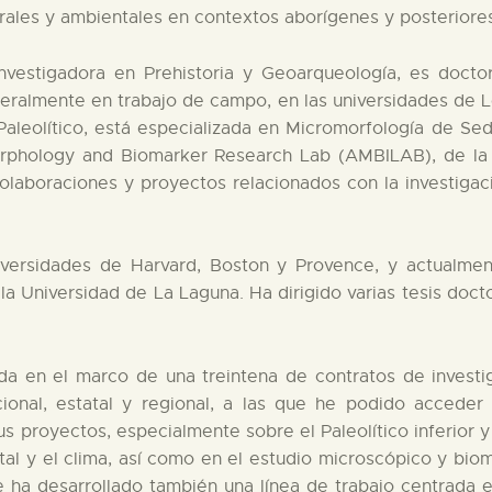
urales y ambientales en contextos aborígenes y posteriores
nvestigadora en Prehistoria y Geoarqueología, es docto
eralmente en trabajo de campo, en las universidades de L
l Paleolítico, está especializada en Micromorfología de 
rphology and Biomarker Research Lab (AMBILAB), de la 
aboraciones y proyectos relacionados con la investigac
versidades de Harvard, Boston y Provence, y actualment
 Universidad de La Laguna. Ha dirigido varias tesis docto
zada en el marco de una treintena de contratos de invest
acional, estatal y regional, a las que he podido acced
s proyectos, especialmente sobre el Paleolítico inferior 
tal y el clima, así como en el estudio microscópico y bio
 ha desarrollado también una línea de trabajo centrada e