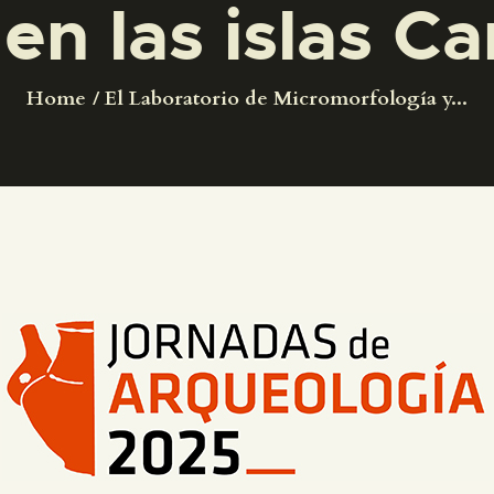
 en las islas Ca
PREPARAR LA VISITA
ACTIVIDADES
Home
El Laboratorio de Micromorfología y...
█
EL MUSEO
COLECCIONES
DIDÁCTICA
ESPAÑOL