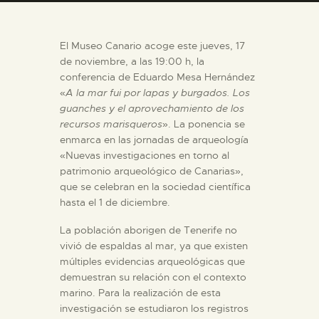
DIDÁCTICA
El Museo Canario acoge este jueves, 17
ESPAÑOL
de noviembre, a las 19:00 h, la
conferencia de Eduardo Mesa Hernández
«
A la mar fui por lapas y burgados
. Los
PREPARAR LA VISITA
guanches y el aprovechamiento de los
recursos marisqueros
». La ponencia se
enmarca en las jornadas de arqueología
ACTIVIDADES
«Nuevas investigaciones en torno al
patrimonio arqueológico de Canarias»,
█
que se celebran en la sociedad científica
hasta el 1 de diciembre.
EL MUSEO
La población aborigen de Tenerife no
vivió de espaldas al mar, ya que existen
múltiples evidencias arqueológicas que
COLECCIONES
demuestran su relación con el contexto
marino. Para la realización de esta
investigación se estudiaron los registros
DIDÁCTICA