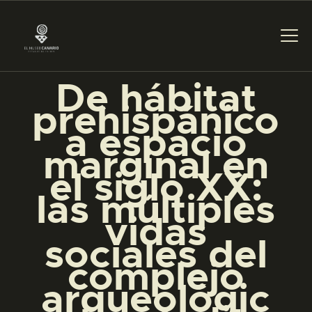
De hábitat
prehispánico
PREPARAR LA VISITA
a espacio
marginal en
ACTIVIDADES
el siglo XX:
las múltiples
█
vidas
sociales del
EL MUSEO
complejo
arqueológic
COLECCIONES