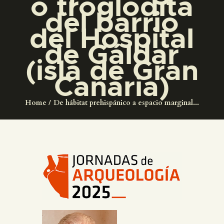
o troglodita
DIDÁCTICA
del barrio
del Hospital
ESPAÑOL
de Gáldar
(isla de Gran
PREPARAR LA VISITA
Canaria)
ACTIVIDADES
Home
De hábitat prehispánico a espacio marginal...
█
EL MUSEO
COLECCIONES
DIDÁCTICA