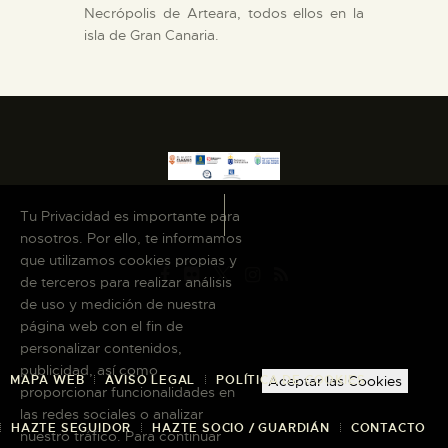
Necrópolis de Arteara, todos ellos en la
isla de Gran Canaria.
Tu Privacidad es importante para
nosotros. Por ello, te informamos
que utilizamos cookies propias y
de terceros para realizar análisis
de uso y medición de nuestra
página web con el fin de
personalizar contenidos,
publicidad, así como
Aceptar las Cookies
MAPA WEB
AVISO LEGAL
POLÍTICA DE COOKIES
proporcionar funcionalidades en
las redes sociales o analizar
HAZTE SEGUIDOR
HAZTE SOCIO / GUARDIÁN
CONTACTO
nuestro tráfico. Para continuar