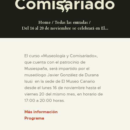
Comisariado
DIDÁCTICA
”
ESPAÑOL
Home
Todas las entradas
Del 16 al 20 de noviembre se celebrará en El...
PREPARAR LA VISITA
El curso «Museología y Comisariado»,
ACTIVIDADES
que cuenta con el patrocinio de
Musiespaña, será impartido por el
█
museólogo Javier González de Durana
Isusi en la sede de El Museo Canario
desde el lunes 16 de noviembre hasta el
EL MUSEO
viernes 20 del mismo mes, en horario de
17:00 a 20:00 horas.
COLECCIONES
Más información
Programa
DIDÁCTICA