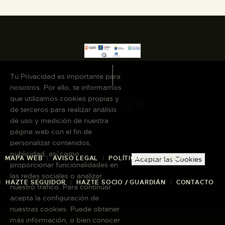
Tu Privacidad es importante para
nosotros. Por ello, te informamos
que utilizamos cookies propias y
de terceros para realizar análisis
de uso y medición de nuestra
página web con el fin de
personalizar contenidos,
publicidad, así como
MAPA WEB
AVISO LEGAL
POLÍTICA DE COOKIES
Aceptar las Cookies
proporcionar funcionalidades en
las redes sociales o analizar
HAZTE SEGUIDOR
HAZTE SOCIO / GUARDIÁN
CONTACTO
nuestro tráfico. Para continuar
acepta la configuración de
nuestras cookies. Puede obtener
más información, o bien conocer