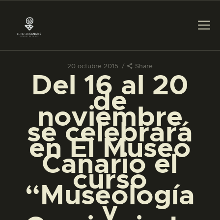
20 octubre 2015
Share
Del 16 al 20
PREPARAR LA VISITA
de
noviembre
ACTIVIDADES
se celebrará
en El Museo
█
Canario el
curso
EL MUSEO
“Museología
y
COLECCIONES