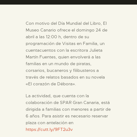
DIDÁCTICA
Con motivo del Día Mundial del Libro, El
ESPAÑOL
Museo Canario ofrece el domingo 24 de
abril a las 12:00 h, dentro de su
PREPARAR LA VISITA
programación de Visitas en Familia, un
cuentacuentos con la escritora Julieta
Martín Fuentes, quien envolverá a las
ACTIVIDADES
familias en un mundo de piratas,
corsarios, bucaneros y filibusteros a
través de relatos basados en su novela
█
«El corazón de Débora».
La actividad, que cuenta con la
EL MUSEO
colaboración de SPAR Gran Canaria, está
dirigida a familias con menores a partir de
COLECCIONES
6 años. Para asistir es necesario reservar
plaza con antelación en
https://cutt.ly/9FT2u3v
DIDÁCTICA