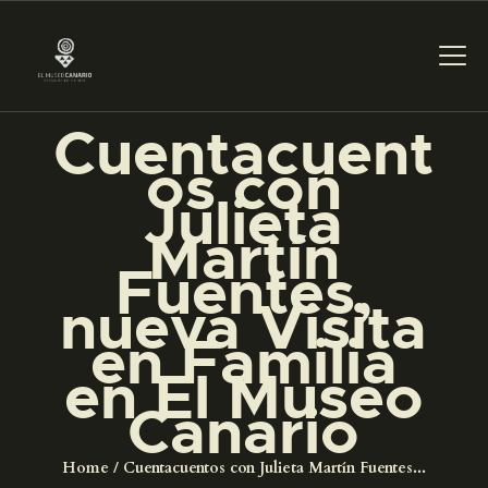
Cuentacuent
os con
PREPARAR LA VISITA
Julieta
Martín
ACTIVIDADES
Fuentes,
nueva Visita
█
en Familia
en El Museo
EL MUSEO
Canario
COLECCIONES
Home
Cuentacuentos con Julieta Martín Fuentes...