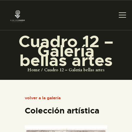
Cuadro 12 –
Galería
PREPARAR LA VISITA
bellas artes
ACTIVIDADES
Home
Cuadro 12 – Galería bellas artes
█
volver a la galería
EL MUSEO
Colección artística
COLECCIONES