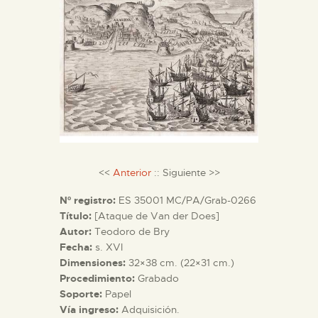
DIDÁCTICA
ESPAÑOL
PREPARAR LA VISITA
ACTIVIDADES
<<
Anterior
:: Siguiente >>
█
Nº registro:
ES 35001 MC/PA/Grab-0266
Título:
[Ataque de Van der Does]
EL MUSEO
Autor:
Teodoro de Bry
Fecha:
s. XVI
Dimensiones:
32×38 cm. (22×31 cm.)
COLECCIONES
Procedimiento:
Grabado
Soporte:
Papel
DIDÁCTICA
Vía ingreso:
Adquisición.