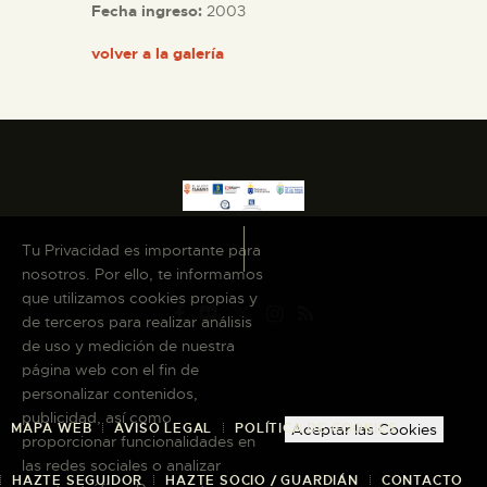
Fecha ingreso:
2003
ESPAÑOL
volver a la galería
Tu Privacidad es importante para
nosotros. Por ello, te informamos
que utilizamos cookies propias y
de terceros para realizar análisis
de uso y medición de nuestra
página web con el fin de
personalizar contenidos,
publicidad, así como
Aceptar las Cookies
MAPA WEB
AVISO LEGAL
POLÍTICA DE COOKIES
proporcionar funcionalidades en
las redes sociales o analizar
HAZTE SEGUIDOR
HAZTE SOCIO / GUARDIÁN
CONTACTO