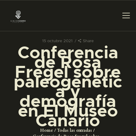
15 octubre 2021
Share
Conferencia
PREPARAR LA VISITA
de Rosa
Fregel sobre
ACTIVIDADES
paleogenétic
a y
█
demografía
en El Museo
EL MUSEO
Canario
COLECCIONES
Home
Todas las entradas