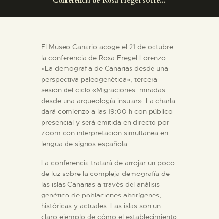
Conferencia de Rosa Fregel sobre...
DIDÁCTICA
ESPAÑOL
El Museo Canario acoge el 21 de octubre
la conferencia de Rosa Fregel Lorenzo
PREPARAR LA VISITA
«La demografía de Canarias desde una
perspectiva paleogenética», tercera
sesión del ciclo «Migraciones: miradas
ACTIVIDADES
desde una arqueología insular». La charla
dará comienzo a las 19:00 h con público
presencial y será emitida en directo por
█
Zoom con interpretación simultánea en
lengua de signos española.
EL MUSEO
La conferencia tratará de arrojar un poco
de luz sobre la compleja demografía de
COLECCIONES
las islas Canarias a través del análisis
genético de poblaciones aborígenes,
históricas y actuales. Las islas son un
DIDÁCTICA
claro ejemplo de cómo el establecimiento