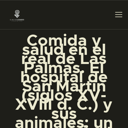
Comida y
salud en el
PREPARAR LA VISITA
real de Las
Palmas. El
ACTIVIDADES
hospital de
San Martín
█
(siglos XV-
XVIII d. C.) y
EL MUSEO
sus
animales: un
COLECCIONES