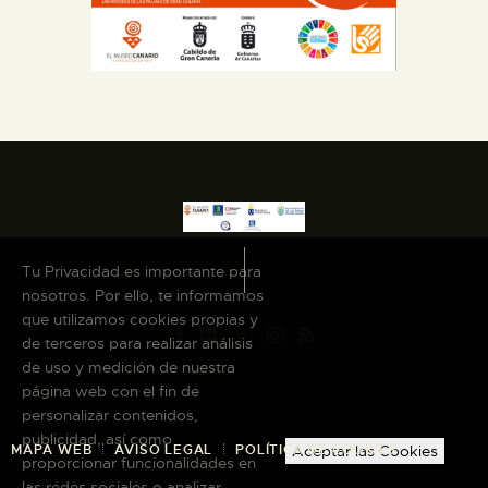
Tu Privacidad es importante para
nosotros. Por ello, te informamos
que utilizamos cookies propias y
de terceros para realizar análisis
de uso y medición de nuestra
página web con el fin de
personalizar contenidos,
publicidad, así como
MAPA WEB
AVISO LEGAL
POLÍTICA DE COOKIES
Aceptar las Cookies
proporcionar funcionalidades en
las redes sociales o analizar