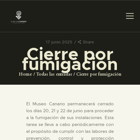
17 junio 2025
Share
Cierre por
PREPARAR LA VISITA
fumigación
ACTIVIDADES
Home
Todas las entradas
Cierre por fumigación
█
El Museo Canario permanecerá cerrado
EL MUSEO
los días 20, 21 y 22 de junio para proceder
a la fumigación de sus instalaciones. Esta
tarea se lleva a cabo periódicamente con
COLECCIONES
el propósito de cumplir con las labores de
prevención, control y protección