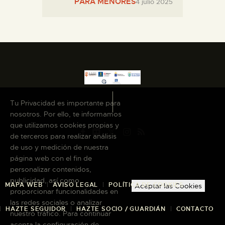
PARA MENORES
4 julio 2025
Tu Privacidad es importante para
nosotros. Por ello, te informamos
que utilizamos cookies propias y
de terceros para realizar análisis
de uso y medición de nuestra
página web con el fin de
personalizar contenidos,
publicidad, así como
MAPA WEB
AVISO LEGAL
POLÍTICA DE COOKIES
Aceptar las Cookies
proporcionar funcionalidades en
las redes sociales o analizar
HAZTE SEGUIDOR
HAZTE SOCIO / GUARDIÁN
CONTACTO
nuestro tráfico. Para continuar
acepta la configuración de