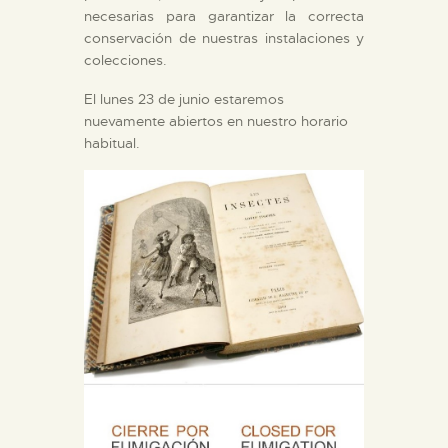
necesarias para garantizar la correcta
DIDÁCTICA
conservación de nuestras instalaciones y
colecciones.
ESPAÑOL
El lunes 23 de junio estaremos
nuevamente abiertos en nuestro horario
PREPARAR LA VISITA
habitual.
ACTIVIDADES
█
EL MUSEO
COLECCIONES
DIDÁCTICA