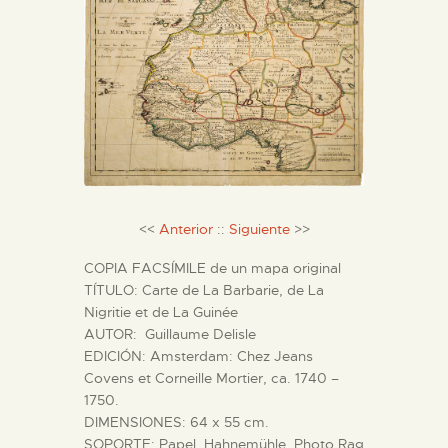
DIDÁCTICA
ESPAÑOL
PREPARAR LA VISITA
ACTIVIDADES
<<
Anterior
::
Siguiente
>>
█
COPIA FACSÍMILE de un mapa original
TÍTULO: Carte de La Barbarie, de La
Nigritie et de La Guinée
EL MUSEO
AUTOR: Guillaume Delisle
EDICIÓN: Amsterdam: Chez Jeans
COLECCIONES
Covens et Corneille Mortier, ca. 1740 –
1750.
DIMENSIONES: 64 x 55 cm.
DIDÁCTICA
SOPORTE: Papel Hahnemühle Photo Rag