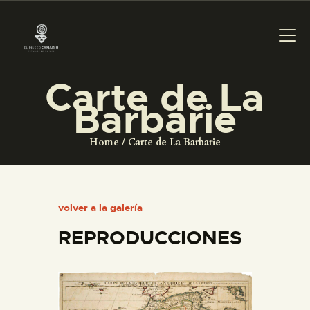
Carte de La
Barbarie
PREPARAR LA VISITA
Home
Carte de La Barbarie
ACTIVIDADES
█
volver a la galería
REPRODUCCIONES
EL MUSEO
COLECCIONES