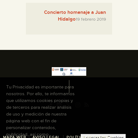
Concierto homenaje a Juan
Hidalgo
19 febrero 2019
Tu Privacidad es importante para
nosotros. Por ello, te informamos
que utilizamos cookies propias y
de terceros para realizar análisis
de uso y medición de nuestra
página web con el fin de
personalizar contenidos,
publicidad, así como
MAPA WEB
AVISO LEGAL
POLÍTICA DE COOKIES
Aceptar las Cookies