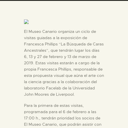
DIDÁCTICA
ESPAÑOL
El Museo Canario organiza un ciclo de
visitas guiadas a la exposición de
PREPARAR LA VISITA
Francesca Phillips “La Búsqueda de Caras
Ancestrales”, que tendrán lugar los días
ACTIVIDADES
6, 13 y 27 de febrero y 13 de marzo de
2019. Estas visitas estarán a cargo de la
propia Francesca Phillips, responsable de
█
esta propuesta visual que aúna el arte con
la ciencia gracias a la colaboración del
laboratorio Facelab de la Universidad
EL MUSEO
John Moores de Liverpool.
Para la primera de estas visitas,
COLECCIONES
programada para el 6 de febrero a las
17:00 h., tendrán prioridad los socios de
El Museo Canario, que podrán asistir con
DIDÁCTICA