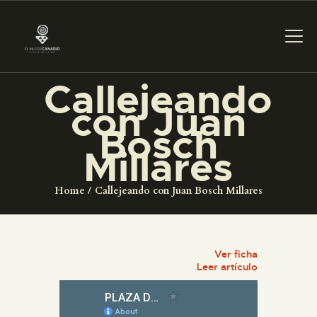
Callejeando
con Juan
PREPARAR LA VISITA
Bosch
Millares
ACTIVIDADES
Home
Callejeando con Juan Bosch Millares
█
EL MUSEO
Ver ficha
Leer artículo
COLECCIONES