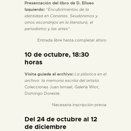
Presentación del libro de D. Eliseo
DIDÁCTICA
Izquierdo:
“Encubrimientos de la
identidad en Canarias. Seudónimos y
ESPAÑOL
otros escondrijos en la literatura, el
periodismo y las artes
”.
PREPARAR LA VISITA
Entrada libre hasta completar aforo
10 de octubre, 18:30
ACTIVIDADES
horas
Visita guiada al archivo:
La plástica en el
█
archivo: la memoria escrita del artista
.
Colecciones Juan Ismael, Galería Wiot,
EL MUSEO
Domingo Doreste.
Necesaria inscripción previa
COLECCIONES
Del 24 de octubre al 12
de diciembre
DIDÁCTICA