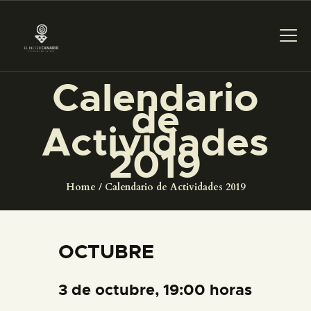
Calendario
de
PREPARAR LA VISITA
Actividades
2019
ACTIVIDADES
Home
Calendario de Actividades 2019
█
EL MUSEO
OCTUBRE
COLECCIONES
3 de octubre, 19:00 horas