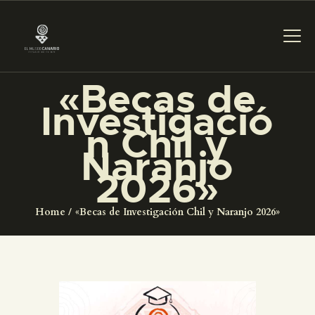
«Becas de
Investigació
PREPARAR LA VISITA
n Chil y
Naranjo
ACTIVIDADES
2026»
█
Home
«Becas de Investigación Chil y Naranjo 2026»
EL MUSEO
COLECCIONES