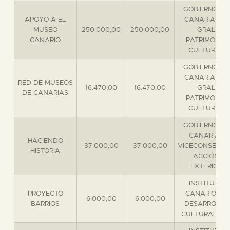
DIDÁCTICA
GOBIERNO DE
APOYO A EL
CANARIAS D.
MUSEO
250.000,00
250.000,00
GRAL
ESPAÑOL
CANARIO
PATRIMONIO
CULTURAL
GOBIERNO DE
PREPARAR LA VISITA
CANARIAS D.
RED DE MUSEOS
16.470,00
16.470,00
GRAL
DE CANARIAS
PATRIMONIO
ACTIVIDADES
CULTURAL
GOBIERNO DE
█
CANARIAS
HACIENDO
37.000,00
37.000,00
VICECONSEJER
HISTORIA
ACCIÓN
EL MUSEO
EXTERIOR
INSTITUTO
COLECCIONES
PROYECTO
CANARIO DE
6.000,00
6.000,00
BARRIOS
DESARROLLO
CULTURAL S.A
DIDÁCTICA