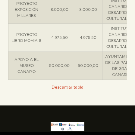
INSTITUTO
PROYECTO
CANARIO DE
EXPOSICIÓN
8.000,00
8.000,00
DESARROLLO
ESPAÑOL
MILLARES
CULTURAL S.A
INSTITUTO
PROYECTO
CANARIO DE
4.975,50
4.975,50
LIBRO MOMIA 8
DESARROLLO
CULTURAL S.A
AYUNTAMIENT
APOYO A EL
DE LAS PALMA
MUSEO
50.000,00
50.000,00
DE GRAN
CANARIO
CANARIA
Descargar tabla