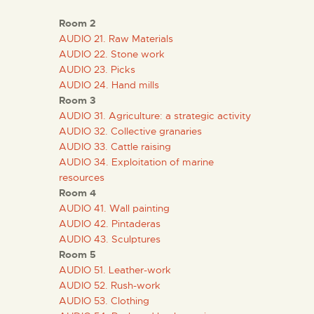
DIDÁCTICA
Room 2
AUDIO 21. Raw Materials
ESPAÑOL
AUDIO 22. Stone work
AUDIO 23. Picks
AUDIO 24. Hand mills
PREPARAR LA VISITA
Room 3
AUDIO 31. Agriculture: a strategic activity
AUDIO 32. Collective granaries
ACTIVIDADES
AUDIO 33. Cattle raising
AUDIO 34. Exploitation of marine
resources
█
Room 4
AUDIO 41. Wall painting
EL MUSEO
AUDIO 42. Pintaderas
AUDIO 43. Sculptures
Room 5
COLECCIONES
AUDIO 51. Leather-work
AUDIO 52. Rush-work
AUDIO 53. Clothing
DIDÁCTICA