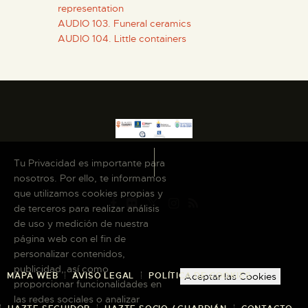
representation
AUDIO 103. Funeral ceramics
AUDIO 104. Little containers
Tu Privacidad es importante para
nosotros. Por ello, te informamos
que utilizamos cookies propias y
de terceros para realizar análisis
de uso y medición de nuestra
página web con el fin de
personalizar contenidos,
publicidad, así como
MAPA WEB
AVISO LEGAL
POLÍTICA DE COOKIES
Aceptar las Cookies
proporcionar funcionalidades en
las redes sociales o analizar