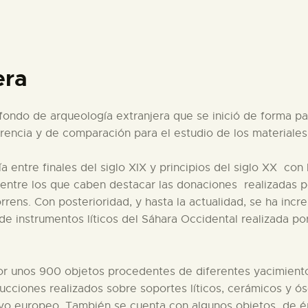
PREPARAR LA VISITA
ACTIVIDADES
era
█
ondo de arqueología extranjera que se inició de forma pa
ferencia y de comparación para el estudio de los materiales
EL MUSEO
 entre finales del siglo XIX y principios del siglo XX con 
entre los que caben destacar las donaciones realizadas 
COLECCIONES
rens. Con posterioridad, y hasta la actualidad, se ha in
n de instrumentos líticos del Sáhara Occidental realizada p
DIDÁCTICA
or unos 900 objetos procedentes de diferentes yacimientos
ESPAÑOL
cciones realizados sobre soportes líticos, cerámicos y óse
ievo europeo. También se cuenta con algunos objetos de 