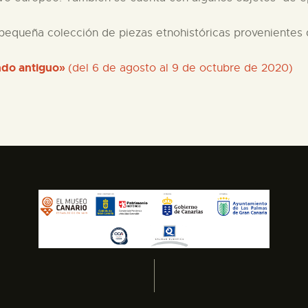
pequeña colección de piezas etnohistóricas provenientes d
ondo antiguo»
(del 6 de agosto al 9 de octubre de 2020)