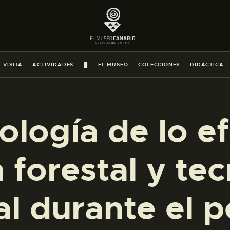
PREPARAR LA VISITA
ACTIVIDADES
 VISITA
ACTIVIDADES
█
EL MUSEO
COLECCIONES
DIDÁCTICA
█
EL MUSEO
logía de lo e
COLECCIONES
 forestal y te
DIDÁCTICA
l durante el 
ESPAÑOL