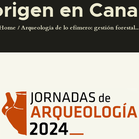
rigen en Cana
PREPARAR LA VISITA
ACTIVIDADES
Home
Arqueología de lo efímero: gestión forestal..
█
EL MUSEO
COLECCIONES
DIDÁCTICA
ESPAÑOL