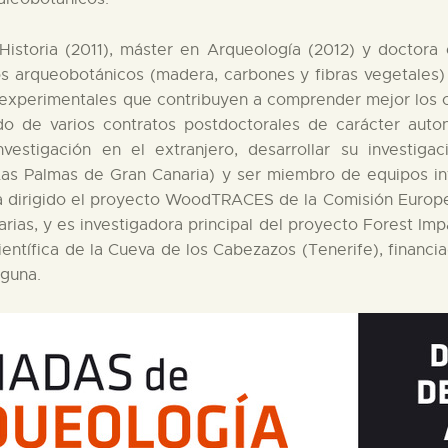
istoria (2011), máster en Arqueología (2012) y doctora e
stos arqueobotánicos (madera, carbones y fibras vegetales
 experimentales que contribuyen a comprender mejor los cr
do de varios contratos postdoctorales de carácter auto
nvestigación en el extranjero, desarrollar su investiga
 Las Palmas de Gran Canaria) y ser miembro de equipos i
a dirigido el proyecto WoodTRACES de la Comisión Europea,
as, y es investigadora principal del proyecto Forest Impa
científica de la Cueva de los Cabezazos (Tenerife), finan
aguna.