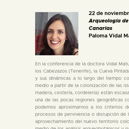
22 de noviemb
Arqueología de 
Canarias
Paloma Vidal M
En la conferencia de la doctora Vidal Ma
los Cabezazos (Tenerife), la Cueva Pintada
y sus dinámicas a lo largo del tiempo c
medio a partir de la colonización de las i
madera, cestería, cordelería) están escas
una de las pocas regiones geográficas co
podemos aproximarnos a los criterios de
procesos de pervivencia o disrupción de l
aprovechamiento del nuevo territorio col
medio de los análisis arqueobotánicos y p