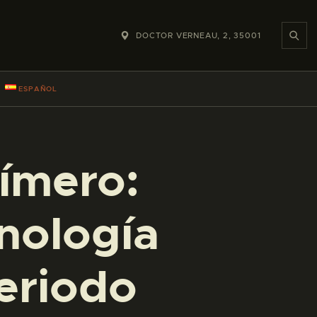
DOCTOR VERNEAU, 2, 35001
ESPAÑOL
fímero:
cnología
periodo