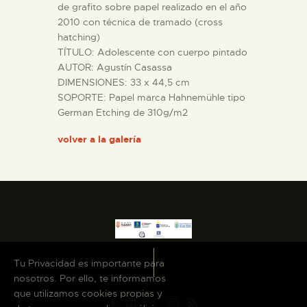
de grafito sobre papel realizado en el año
2010 con técnica de tramado (cross
ESPAÑOL
hatching)
TÍTULO: Adolescente con cuerpo pintado
AUTOR: Agustín Casassa
DIMENSIONES: 33 x 44,5 cm
SOPORTE: Papel marca Hahnemühle tipo
German Etching de 310g/m2
volver a la galería
Tu Privacidad es importante para
nosotros. Por ello, te informamos
que utilizamos cookies propias y