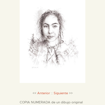
DIDÁCTICA
ESPAÑOL
PREPARAR LA VISITA
ACTIVIDADES
█
EL MUSEO
COLECCIONES
<<
Anterior
::
Siguiente
>>
COPIA NUMERADA de un dibujo original
DIDÁCTICA