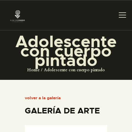
Adolescente
con cuerpo
PREPARAR LA VISITA
pintado
ACTIVIDADES
Home
Adolescente con cuerpo pintado
█
volver a la galería
EL MUSEO
GALERÍA DE ARTE
COLECCIONES