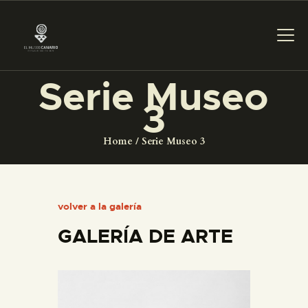
Serie Museo
3
PREPARAR LA VISITA
Home
Serie Museo 3
ACTIVIDADES
█
volver a la galería
GALERÍA DE ARTE
EL MUSEO
COLECCIONES