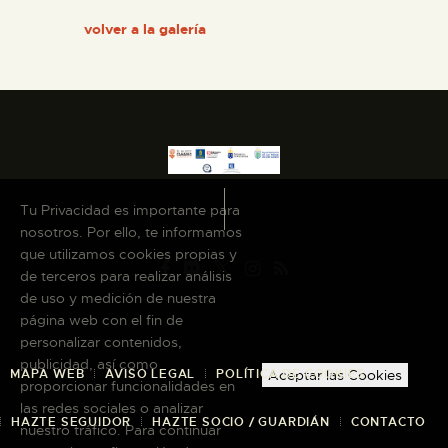
volver a la galería
ESPAÑOL
Tu Privacidad es importante para
nosotros. Por ello, te informamos
que utilizamos cookies propias y
de terceros para realizar análisis
de uso y medición de nuestra
página web con el fin de
personalizar contenidos,
publicidad, así como
Aceptar las Cookies
MAPA WEB
AVISO LEGAL
POLÍTICA DE COOKIES
proporcionar funcionalidades en
las redes sociales o analizar
HAZTE SEGUIDOR
HAZTE SOCIO / GUARDIÁN
CONTACTO
nuestro tráfico. Para continuar