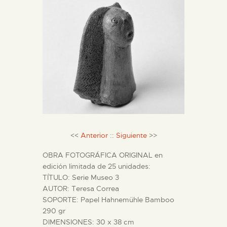
DIDÁCTICA
ESPAÑOL
PREPARAR LA VISITA
ACTIVIDADES
█
<<
Anterior
::
Siguiente
>>
OBRA FOTOGRÁFICA ORIGINAL en
EL MUSEO
edición limitada de 25 unidades:
TÍTULO: Serie Museo 3
AUTOR: Teresa Correa
COLECCIONES
SOPORTE: Papel Hahnemühle Bamboo
290 gr
DIDÁCTICA
DIMENSIONES: 30 x 38 cm