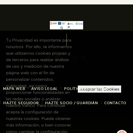
Tu Privacidad es importante para
nosotros. Por ello, te informamos
que utilizamos cookies propias y
de terceros para realizar análisis
de uso y medición de nuestra
página web con el fin de
personalizar contenidos,
publicidad, así como
MAPA WEB
AVISO LEGAL
POLÍTICA DE COOKIES
Aceptar las Cookies
proporcionar funcionalidades en
las redes sociales o analizar
HAZTE SEGUIDOR
HAZTE SOCIO / GUARDIÁN
CONTACTO
nuestro tráfico. Para continuar
acepta la configuración de
nuestras cookies. Puede obtener
más información, o bien conocer
Copyright © 2026 El Museo Canario · Todos
cómo cambiar la configuración,