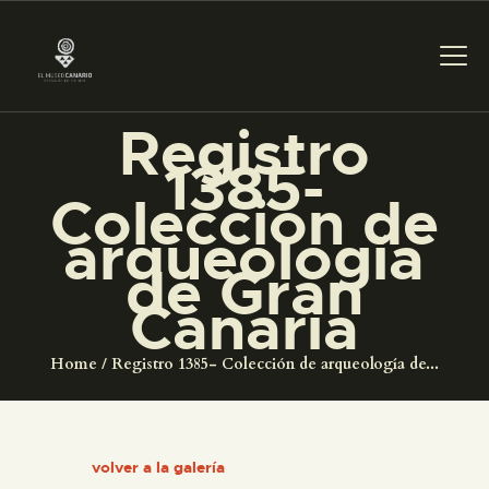
Registro
1385-
PREPARAR LA VISITA
Colección de
arqueología
ACTIVIDADES
de Gran
Canaria
█
Home
Registro 1385- Colección de arqueología de...
EL MUSEO
COLECCIONES
volver a la galería