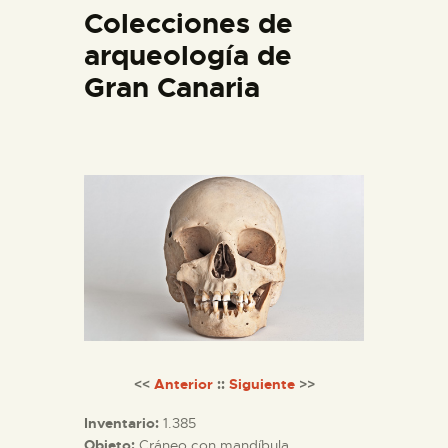
Colecciones de
DIDÁCTICA
arqueología de
ESPAÑOL
Gran Canaria
PREPARAR LA VISITA
ACTIVIDADES
█
EL MUSEO
COLECCIONES
<<
Anterior
::
Siguiente
>>
Inventario:
1.385
DIDÁCTICA
Objeto:
Cráneo con mandíbula