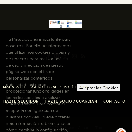
ESPAÑOL
Tu Privacidad es importante para
nosotros. Por ello, te informamos
que utilizamos cookies propias y
de terceros para realizar análisis
de uso y medición de nuestra
página web con el fin de
personalizar contenidos,
publicidad, así como
MAPA WEB
AVISO LEGAL
POLÍTICA DE COOKIES
Aceptar las Cookies
proporcionar funcionalidades en
las redes sociales o analizar
HAZTE SEGUIDOR
HAZTE SOCIO / GUARDIÁN
CONTACTO
nuestro tráfico. Para continuar
acepta la configuración de
nuestras cookies. Puede obtener
más información, o bien conocer
Copyright © 2026 El Museo Canario · Todos
cómo cambiar la configuración,