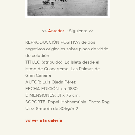
DIDÁCTICA
ESPAÑOL
<<
Anterior
:: Siguiente >>
PREPARAR LA VISITA
REPRODUCCIÓN POSITIVA de dos
negativos originales sobre placa de vidrio
de colodión
ACTIVIDADES
TÍTULO (atribuido): La Isleta desde el
istmo de Guanarteme. Las Palmas de
Gran Canaria
█
AUTOR: Luis Ojeda Pérez
FECHA EDICIÓN: ca. 1880.
EL MUSEO
DIMENSIONES: 31 x 76 cm.
SOPORTE: Papel Hahnemühle Photo Rag
Ultra Smooth de 305g/m2
COLECCIONES
volver a la galería
DIDÁCTICA