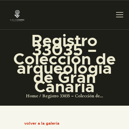
Registro
33035 –
PREPARAR LA VISITA
Colección de
arqueología
ACTIVIDADES
de Gran
Canaria
█
Home
Registro 33035 – Colección de...
EL MUSEO
COLECCIONES
volver a la galería