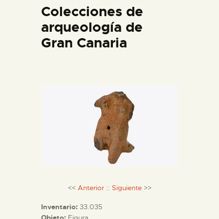
Colecciones de
DIDÁCTICA
arqueología de
ESPAÑOL
Gran Canaria
PREPARAR LA VISITA
ACTIVIDADES
█
EL MUSEO
COLECCIONES
<<
Anterior
::
Siguiente
>>
Inventario:
33.035
DIDÁCTICA
Objeto:
Figura