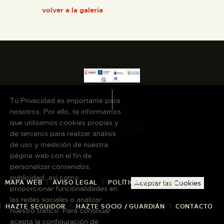
volver a la galería
Tu Privacidad es importante para
nosotros. Por ello, te informamos
que utilizamos cookies propias y
de terceros para realizar análisis
de uso y medición de nuestra
página web con el fin de
personalizar contenidos,
publicidad, así como
MAPA WEB
AVISO LEGAL
POLÍTICA DE COOKIES
Aceptar las Cookies
proporcionar funcionalidades en
las redes sociales o analizar
HAZTE SEGUIDOR
HAZTE SOCIO / GUARDIÁN
CONTACTO
nuestro tráfico. Para continuar
acepta la configuración de