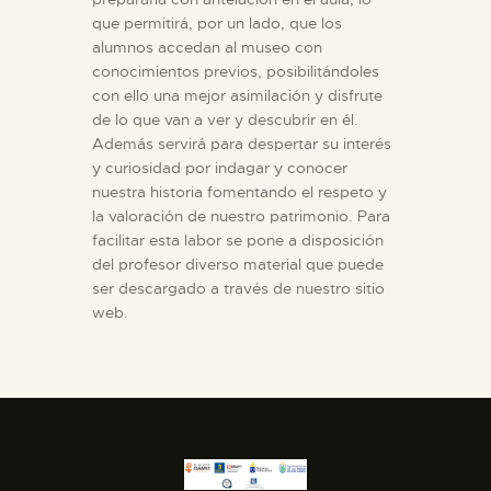
DIDÁCTICA
que permitirá, por un lado, que los
alumnos accedan al museo con
conocimientos previos, posibilitándoles
ESPAÑOL
con ello una mejor asimilación y disfrute
de lo que van a ver y descubrir en él.
Además servirá para despertar su interés
PREPARAR LA VISITA
y curiosidad por indagar y conocer
nuestra historia fomentando el respeto y
ACTIVIDADES
la valoración de nuestro patrimonio. Para
facilitar esta labor se pone a disposición
del profesor diverso material que puede
█
ser descargado a través de nuestro sitio
web.
EL MUSEO
COLECCIONES
DIDÁCTICA