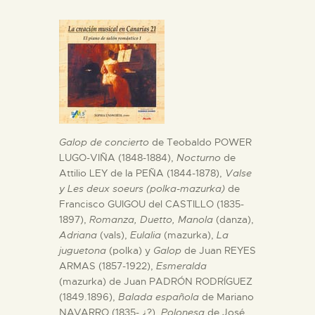
DIDÁCTICA
ESPAÑOL
PREPARAR LA VISITA
ACTIVIDADES
Galop de concierto
de Teobaldo POWER
LUGO-VIÑA (1848-1884),
Nocturno
de
Attilio LEY de la PEÑA (1844-1878),
Valse
█
y Les deux soeurs (polka-mazurka)
de
Francisco GUIGOU del CASTILLO (1835-
1897),
Romanza, Duetto, Manola
(danza),
EL MUSEO
Adriana
(vals),
Eulalia
(mazurka),
La
juguetona
(polka) y
Galop
de Juan REYES
COLECCIONES
ARMAS (1857-1922),
Esmeralda
(mazurka) de Juan PADRÓN RODRÍGUEZ
(1849.1896),
Balada española
de Mariano
DIDÁCTICA
NAVARRO (1835- ¿?),
Polonesa
de José