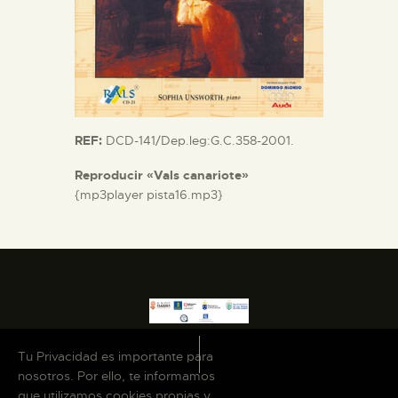
REF:
DCD-141/Dep.leg:G.C.358-2001.
Reproducir «Vals canariote»
{mp3player pista16.mp3}
Tu Privacidad es importante para
nosotros. Por ello, te informamos
que utilizamos cookies propias y