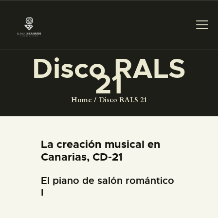
Disco RALS
21
PREPARAR LA VISITA
Home
Disco RALS 21
ACTIVIDADES
█
La creación musical en
Canarias, CD-21
EL MUSEO
El piano de salón romántico
I
COLECCIONES