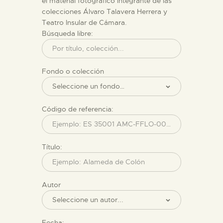
el material fotográfico integrante de las
colecciones Álvaro Talavera Herrera y
Teatro Insular de Cámara.
ESPAÑOL
Búsqueda libre:
Fondo o colección
Código de referencia:
Título:
Autor
Fecha: