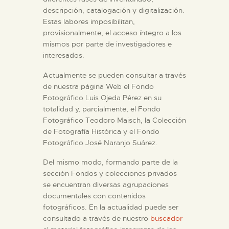
DIDÁCTICA
descripción, catalogación y digitalización.
Estas labores imposibilitan,
provisionalmente, el acceso íntegro a los
ESPAÑOL
mismos por parte de investigadores e
interesados.
PREPARAR LA VISITA
Actualmente se pueden consultar a través
de nuestra página Web el Fondo
Fotográfico Luis Ojeda Pérez en su
ACTIVIDADES
totalidad y, parcialmente, el Fondo
Fotográfico Teodoro Maisch, la Colección
█
de Fotografía Histórica y el Fondo
Fotográfico José Naranjo Suárez.
EL MUSEO
Del mismo modo, formando parte de la
sección Fondos y colecciones privados
se encuentran diversas agrupaciones
COLECCIONES
documentales con contenidos
fotográficos. En la actualidad puede ser
consultado a través de nuestro
buscador
DIDÁCTICA