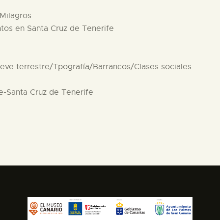
Milagros
ntos en Santa Cruz de Tenerife
ieve terrestre/Tpografía/Barrancos/Clases sociales
fe-Santa Cruz de Tenerife