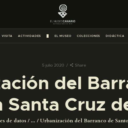
PREPARAR LA VISITA
ACTIVIDADES
 VISITA
ACTIVIDADES
█
EL MUSEO
COLECCIONES
DIDÁCTICA
█
EL MUSEO
5 julio 2020
Share
ación del Bar
COLECCIONES
 Santa Cruz d
DIDÁCTICA
ESPAÑOL
es de datos
...
Urbanización del Barranco de Santos