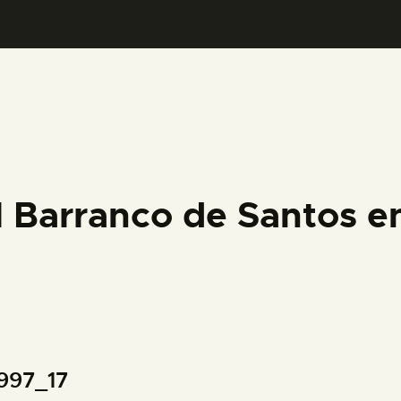
PREPARAR LA VISITA
ACTIVIDADES
█
EL MUSEO
l Barranco de Santos e
COLECCIONES
DIDÁCTICA
ESPAÑOL
1997_17