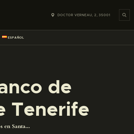
DOCTOR VERNEAU, 2, 35001
ESPAÑOL
ranco de
e Tenerife
 en Santa...