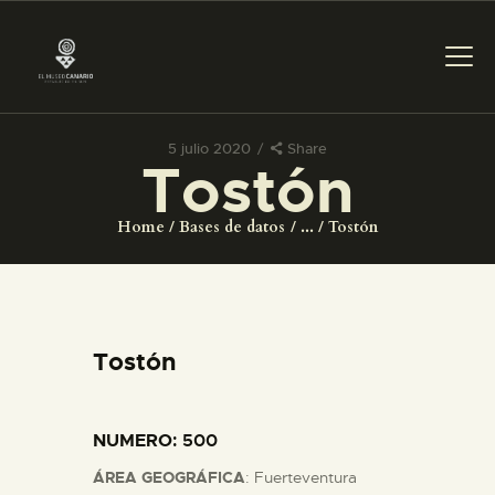
5 julio 2020
Share
Tostón
PREPARAR LA VISITA
Home
Bases de datos
...
Tostón
ACTIVIDADES
█
Tostón
EL MUSEO
NUMERO
: 500
COLECCIONES
ÁREA GEOGRÁFICA
: Fuerteventura