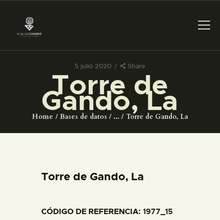
5 julio 2020
Share
Torre de
PREPARAR LA VISITA
Gando, La
ACTIVIDADES
Home
Bases de datos
...
Torre de Gando, La
█
EL MUSEO
Torre de Gando, La
COLECCIONES
CÓDIGO DE REFERENCIA
: 1977_15