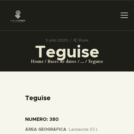
5 julio 2020
Share
Teguise
PREPARAR LA VISITA
Home
Bases de datos
...
Teguise
ACTIVIDADES
█
Teguise
EL MUSEO
NUMERO
: 380
COLECCIONES
ÁREA GEOGRÁFICA
: Lanzarote (O.)