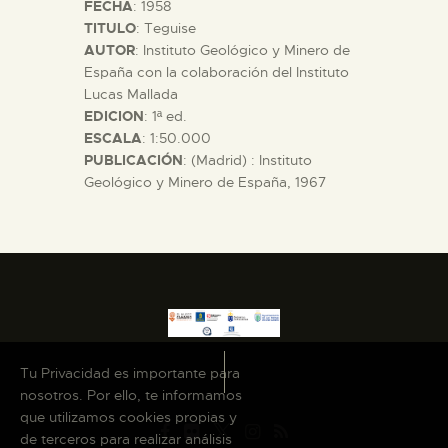
FECHA
: 1958
DIDÁCTICA
TITULO
: Teguise
AUTOR
: Instituto Geológico y Minero de
España con la colaboración del Instituto
ESPAÑOL
Lucas Mallada
EDICION
: 1ª ed.
PREPARAR LA VISITA
ESCALA
: 1:50.000
PUBLICACIÓN
: (Madrid) : Instituto
Geológico y Minero de España, 1967
ACTIVIDADES
█
EL MUSEO
Tu Privacidad es importante para
COLECCIONES
nosotros. Por ello, te informamos
que utilizamos cookies propias y
DIDÁCTICA
de terceros para realizar análisis