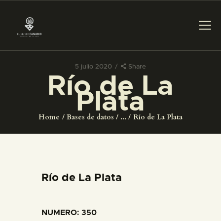
5 julio 2020
Share
Río de La
PREPARAR LA VISITA
Plata
ACTIVIDADES
Home
Bases de datos
...
Río de La Plata
█
EL MUSEO
Río de La Plata
COLECCIONES
NUMERO
: 350