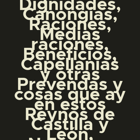
Dignidades,
DIDÁCTICA
Canongias,
Raciones,
ESPAÑOL
Medias
raciones,
PREPARAR LA VISITA
Beneficios,
Capellanías
ACTIVIDADES
y otras
Prevendas y
█
cosas que ay
en estos
EL MUSEO
Reynos de
Castilla y
COLECCIONES
León,
DIDÁCTICA