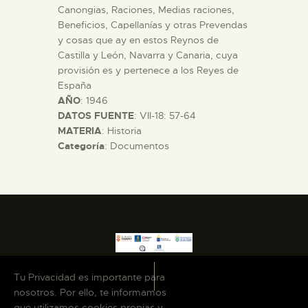
Canongias, Raciones, Medias raciones,
Beneficios, Capellanías y otras Prevendas
y cosas que ay en estos Reynos de
Castilla y León, Navarra y Canaria, cuya
provisión es y pertenece a los Reyes de
España
AÑO
: 1946
DATOS FUENTE
: VII-18: 57-64
MATERIA
: Historia
Categoría
: Documentos
Tu Privacidad es importante para
nosotros. Por ello, te informamos
que utilizamos cookies propias y