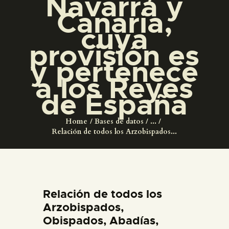
Navarra y
Canaria,
ESPAÑOL
cuya
provisión es
y pertenece
a los Reyes
de España
Home
Bases de datos
...
Relación de todos los Arzobispados...
Relación de todos los
Arzobispados,
Obispados, Abadías,