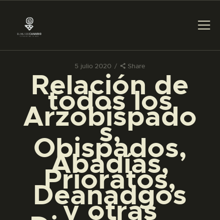
5 julio 2020
Share
Relación de
PREPARAR LA VISITA
todos los
Arzobispado
ACTIVIDADES
s,
Obispados,
█
Abadías,
Prioratos,
EL MUSEO
Deanadgos
y otras
COLECCIONES