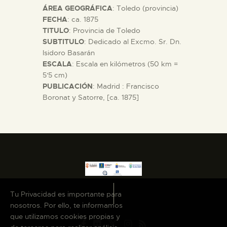
ÁREA GEOGRÁFICA
: Toledo (provincia)
DIDÁCTICA
FECHA
: ca. 1875
TITULO
: Provincia de Toledo
ESPAÑOL
SUBTITULO
: Dedicado al Excmo. Sr. Dn.
Isidoro Basarán
ESCALA
: Escala en kilómetros (50 km =
PREPARAR LA VISITA
5'5 cm)
PUBLICACIÓN
: Madrid : Francisco
Boronat y Satorre, [ca. 1875]
ACTIVIDADES
█
EL MUSEO
COLECCIONES
Tu Privacidad es importante para
nosotros. Por ello, te informamos
que utilizamos cookies propias y
DIDÁCTICA