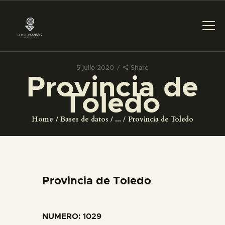
5 julio 2020
Share
Provincia de
PREPARAR LA VISITA
Toledo
ACTIVIDADES
Home
Bases de datos
...
Provincia de Toledo
█
EL MUSEO
Provincia de Toledo
COLECCIONES
NUMERO
: 1029