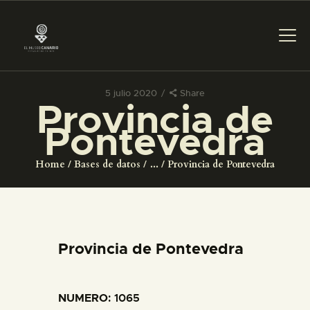
5 julio 2020
Share
Provincia de
PREPARAR LA VISITA
Pontevedra
ACTIVIDADES
Home
Bases de datos
...
Provincia de Pontevedra
█
EL MUSEO
Provincia de Pontevedra
COLECCIONES
NUMERO
: 1065