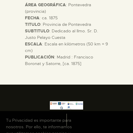
ÁREA GEOGRÁFICA
: Pontevedra
DIDÁCTICA
(provincia)
FECHA
: ca. 1875
ESPAÑOL
TITULO
: Provincia de Pontevedra
SUBTITULO
: Dedicado al Ilmo. Sr. D.
Justo Pelayo Cuesta
PREPARAR LA VISITA
ESCALA
: Escala en kilómetros (50 km = 9
cm)
PUBLICACIÓN
: Madrid : Francisco
ACTIVIDADES
Boronat y Satorre, [ca. 1875]
█
EL MUSEO
COLECCIONES
Tu Privacidad es importante para
nosotros. Por ello, te informamos
DIDÁCTICA