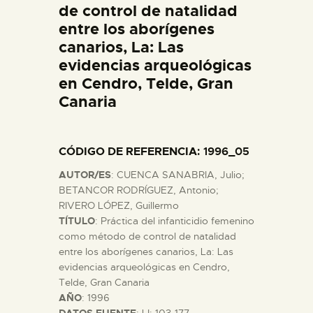
de control de natalidad
entre los aborígenes
ESPAÑOL
canarios, La: Las
evidencias arqueológicas
en Cendro, Telde, Gran
Canaria
CÓDIGO DE REFERENCIA
: 1996_05
AUTOR/ES
: CUENCA SANABRIA, Julio;
BETANCOR RODRÍGUEZ, Antonio;
RIVERO LÓPEZ, Guillermo
TÍTULO
: Práctica del infanticidio femenino
como método de control de natalidad
entre los aborígenes canarios, La: Las
evidencias arqueológicas en Cendro,
Telde, Gran Canaria
AÑO
: 1996
DATOS FUENTE
: LI: 103-177