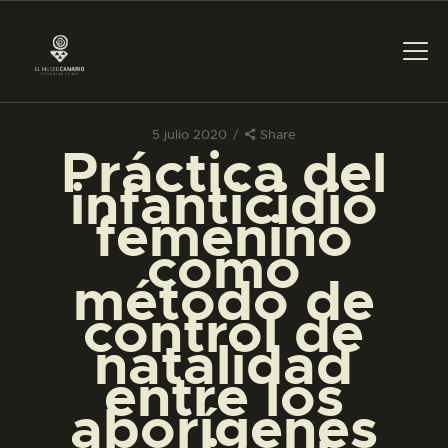
5 julio 2020
Share
Práctica del
PREPARAR LA VISITA
infanticidio
femenino
ACTIVIDADES
como
método de
█
control de
natalidad
EL MUSEO
entre los
aborígenes
COLECCIONES