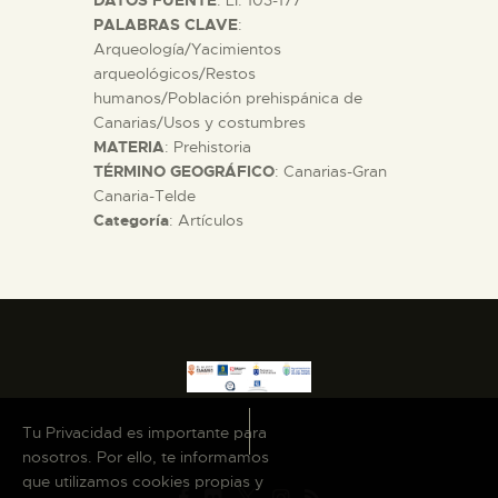
PALABRAS CLAVE
:
Arqueología/Yacimientos
arqueológicos/Restos
humanos/Población prehispánica de
Canarias/Usos y costumbres
MATERIA
: Prehistoria
TÉRMINO GEOGRÁFICO
: Canarias-Gran
Canaria-Telde
Categoría
: Artículos
Tu Privacidad es importante para
nosotros. Por ello, te informamos
que utilizamos cookies propias y